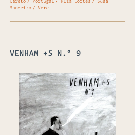
Careto
Portugal
Rita Cortês
Susa
Monteiro
Véte
VENHAM +5 N.º 9