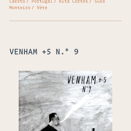
Careto
Portugal
Rita Cortês
Susa
Monteiro
Véte
VENHAM +5 N.º 9