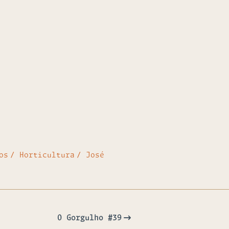
os
Horticultura
José
O Gorgulho #39