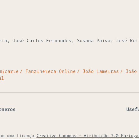
eia, José Carlos Fernandes, Susana Paiva, José Rui
micarte
Fanzineteca Online
João Lameiras
João
al
oneros
Usef
com uma Licença
Creative Commons - Atribuição 3.0 Portuga